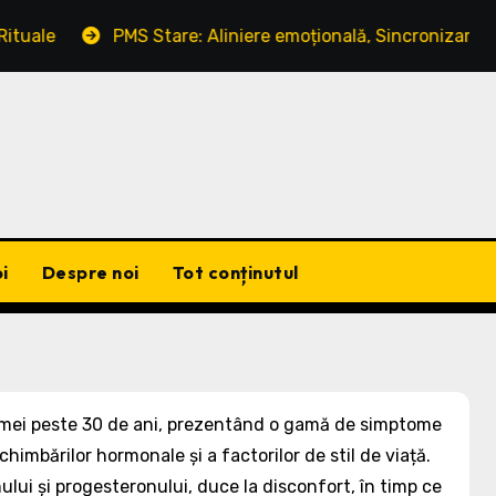
PMS Stare: Aliniere emoțională, Sincronizare ciclică, Strat
i
Despre noi
Tot conținutul
mei peste 30 de ani, prezentând o gamă de simptome
chimbărilor hormonale și a factorilor de stil de viață.
lui și progesteronului, duce la disconfort, în timp ce