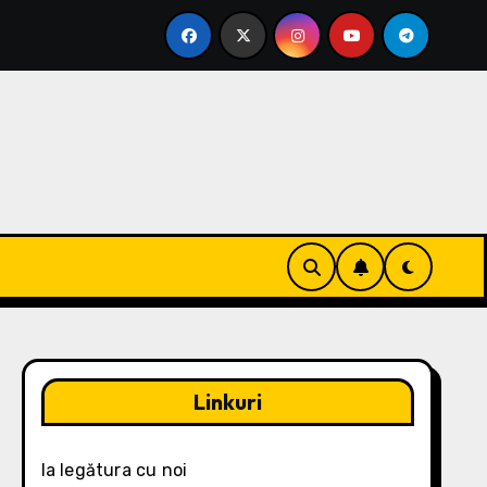
egii
PMS Stare: Răspunsuri Emoționale, Strategii de 
Linkuri
Ia legătura cu noi