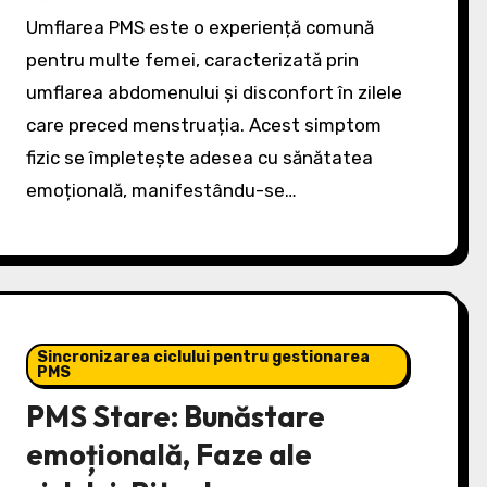
Umflarea PMS este o experiență comună
pentru multe femei, caracterizată prin
umflarea abdomenului și disconfort în zilele
care preced menstruația. Acest simptom
fizic se împletește adesea cu sănătatea
emoțională, manifestându-se…
Sincronizarea ciclului pentru gestionarea
PMS
PMS Stare: Bunăstare
emoțională, Faze ale