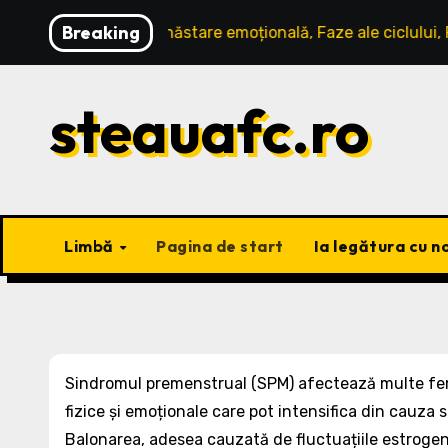
Skip
Breaking
 Stare: Bunăstare emoțională, Faze ale ciclului, Rituale
to
content
steauafc.ro
Limbă
Pagina de start
Ia legătura cu no
Sindromul premenstrual (SPM) afectează multe fe
fizice și emoționale care pot intensifica din cauza s
Balonarea, adesea cauzată de fluctuațiile estrogenu