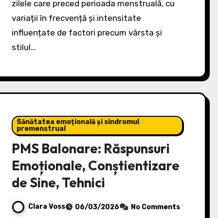
zilele care preced perioada menstruală, cu
variații în frecvență și intensitate
influențate de factori precum vârsta și
stilul…
Sănătatea emoțională și sindromul
premenstrual
PMS Balonare: Răspunsuri
Emoționale, Conștientizare
de Sine, Tehnici
Clara Voss
06/03/2026
No Comments