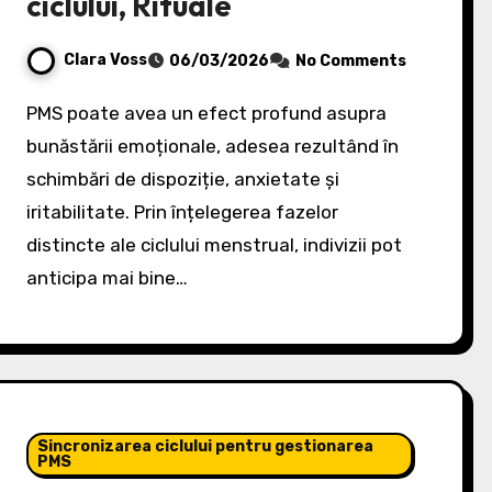
ciclului, Rituale
Clara Voss
06/03/2026
No Comments
PMS poate avea un efect profund asupra
bunăstării emoționale, adesea rezultând în
schimbări de dispoziție, anxietate și
iritabilitate. Prin înțelegerea fazelor
distincte ale ciclului menstrual, indivizii pot
anticipa mai bine…
Sincronizarea ciclului pentru gestionarea
PMS